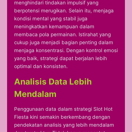
menghindari tindakan impulsif yang
berpotensi merugikan. Selain itu, menjaga
kondisi mental yang stabil juga
meningkatkan kemampuan dalam
membaca pola permainan. Istirahat yang
cukup juga menjadi bagian penting dalam
menjaga konsentrasi. Dengan kontrol emosi
yang baik, strategi dapat berjalan lebih
optimal dan konsisten.
Analisis Data Lebih
Mendalam
Penggunaan data dalam strategi Slot Hot
Fiesta kini semakin berkembang dengan
pendekatan analisis yang lebih mendalam