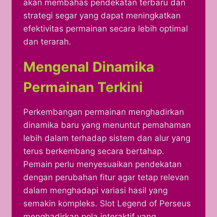
akan membahas pendekatan terbaru dan
strategi segar yang dapat meningkatkan
efektivitas permainan secara lebih optimal
dan terarah.
Mengenal Dinamika
Permainan Terkini
Perkembangan permainan menghadirkan
dinamika baru yang menuntut pemahaman
lebih dalam terhadap sistem dan alur yang
terus berkembang secara bertahap.
Pemain perlu menyesuaikan pendekatan
dengan perubahan fitur agar tetap relevan
dalam menghadapi variasi hasil yang
semakin kompleks. Slot Legend of Perseus
menghadirkan pola interaktif yang