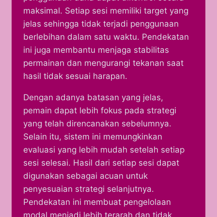
maksimal. Setiap sesi memiliki target yang
jelas sehingga tidak terjadi penggunaan
berlebihan dalam satu waktu. Pendekatan
ini juga membantu menjaga stabilitas
permainan dan mengurangi tekanan saat
hasil tidak sesuai harapan.
Dengan adanya batasan yang jelas,
pemain dapat lebih fokus pada strategi
yang telah direncanakan sebelumnya.
Selain itu, sistem ini memungkinkan
evaluasi yang lebih mudah setelah setiap
sesi selesai. Hasil dari setiap sesi dapat
digunakan sebagai acuan untuk
penyesuaian strategi selanjutnya.
Pendekatan ini membuat pengelolaan
modal menjadi lebih terarah dan tidak