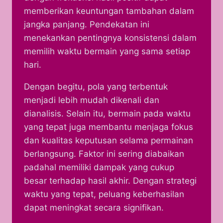
memberikan keuntungan tambahan dalam
jangka panjang. Pendekatan ini
menekankan pentingnya konsistensi dalam
memilih waktu bermain yang sama setiap
hari.
Dengan begitu, pola yang terbentuk
menjadi lebih mudah dikenali dan
dianalisis. Selain itu, bermain pada waktu
yang tepat juga membantu menjaga fokus
dan kualitas keputusan selama permainan
berlangsung. Faktor ini sering diabaikan
padahal memiliki dampak yang cukup
besar terhadap hasil akhir. Dengan strategi
waktu yang tepat, peluang keberhasilan
dapat meningkat secara signifikan.