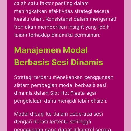
salah satu faktor penting dalam
meningkatkan efektivitas strategi secara
keseluruhan. Konsistensi dalam mengamati
tren akan memberikan insight yang lebih
tajam terhadap dinamika permainan.
Manajemen Modal
Berbasis Sesi Dinamis
Strategi terbaru menekankan penggunaan
sistem pembagian modal berbasis sesi
dinamis dalam Slot Hot Fiesta agar
pengelolaan dana menjadi lebih efisien.
Modal dibagi ke dalam beberapa sesi
dengan durasi tertentu sehingga
penggunaan dana dapat dikontrol secara