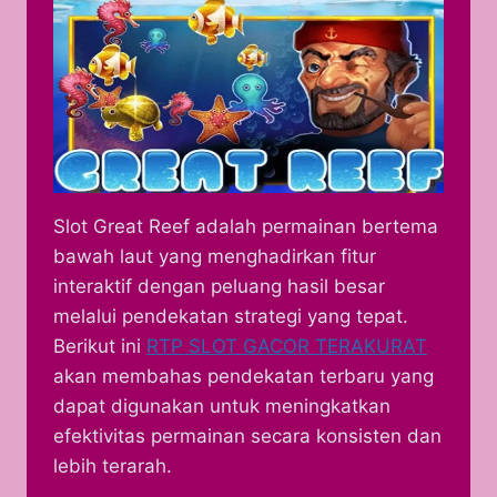
Slot Great Reef adalah permainan bertema
bawah laut yang menghadirkan fitur
interaktif dengan peluang hasil besar
melalui pendekatan strategi yang tepat.
Berikut ini
RTP SLOT GACOR TERAKURAT
akan membahas pendekatan terbaru yang
dapat digunakan untuk meningkatkan
efektivitas permainan secara konsisten dan
lebih terarah.