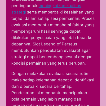
penting untuk
meningkatkan kualitas
strategi
serta memperbaiki kesalahan yang
terjadi dalam setiap sesi permainan. Proses
evaluasi membantu memahami faktor yang
mempengaruhi hasil sehingga dapat
dilakukan penyesuaian yang lebih tepat ke
depannya. Slot Legend of Perseus
membutuhkan pendekatan evaluatif agar
strategi dapat berkembang sesuai dengan
kondisi permainan yang terus berubah.
Dengan melakukan evaluasi secara rutin
maka setiap kelemahan dapat diidentifikasi
dan diperbaiki secara bertahap.
Pendekatan ini membantu menciptakan
pola bermain yang lebih matang dan
terarah dalam jangka panjang. Hasil yang