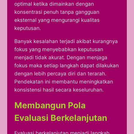
optimal ketika dimainkan dengan
konsentrasi penuh tanpa gangguan
eksternal yang mengurangi kualitas
keputusan.
Banyak kesalahan terjadi akibat kurangnya
fokus yang menyebabkan keputusan
menjadi tidak akurat. Dengan menjaga
fokus maka setiap langkah dapat dilakukan
dengan lebih percaya diri dan terarah.
Pendekatan ini membantu meningkatkan
konsistensi hasil secara keseluruhan.
Membangun Pola
Evaluasi Berkelanjutan
Evaluasi berkelanjutan menjadi langkah