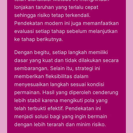
lonjakan taruhan yang terlalu cepat
sehingga risiko tetap terkendali.
Pendekatan modern ini juga memanfaatkan
evaluasi setiap tahap sebelum melanjutkan
ke tahap berikutnya.
Dengan begitu, setiap langkah memiliki
dasar yang kuat dan tidak dilakukan secara
sembarangan. Selain itu, strategi ini
memberikan fleksibilitas dalam
menyesuaikan langkah sesuai kondisi
permainan. Hasil yang diperoleh cenderung
lebih stabil karena mengikuti pola yang
telah terbukti efektif. Pendekatan ini
menjadi solusi bagi yang ingin bermain
dengan lebih terarah dan minim risiko.