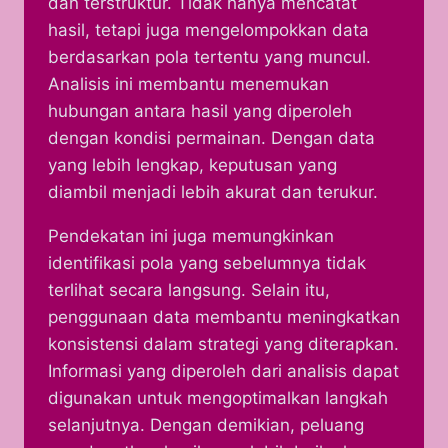
dan terstruktur. Tidak hanya mencatat
hasil, tetapi juga mengelompokkan data
berdasarkan pola tertentu yang muncul.
Analisis ini membantu menemukan
hubungan antara hasil yang diperoleh
dengan kondisi permainan. Dengan data
yang lebih lengkap, keputusan yang
diambil menjadi lebih akurat dan terukur.
Pendekatan ini juga memungkinkan
identifikasi pola yang sebelumnya tidak
terlihat secara langsung. Selain itu,
penggunaan data membantu meningkatkan
konsistensi dalam strategi yang diterapkan.
Informasi yang diperoleh dari analisis dapat
digunakan untuk mengoptimalkan langkah
selanjutnya. Dengan demikian, peluang