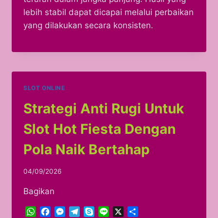
lebih stabil dapat dicapai melalui perbaikan
yang dilakukan secara konsisten.
SLOT ONLINE
Strategi Anti Rugi Untuk
Slot Hot Fiesta Dengan
Pola Naik Bertahap
04/09/2026
Bagikan
WhatsApp
Facebook
Messenger
Telegram
Skype
Line
X
Share