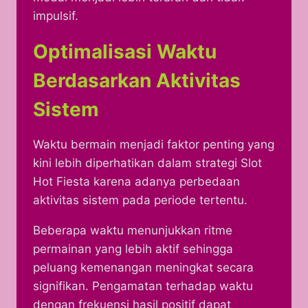
impulsif.
Optimalisasi Waktu
Berdasarkan Aktivitas
Sistem
Waktu bermain menjadi faktor penting yang
kini lebih diperhatikan dalam strategi Slot
Hot Fiesta karena adanya perbedaan
aktivitas sistem pada periode tertentu.
Beberapa waktu menunjukkan ritme
permainan yang lebih aktif sehingga
peluang kemenangan meningkat secara
signifikan. Pengamatan terhadap waktu
dengan frekuensi hasil positif dapat