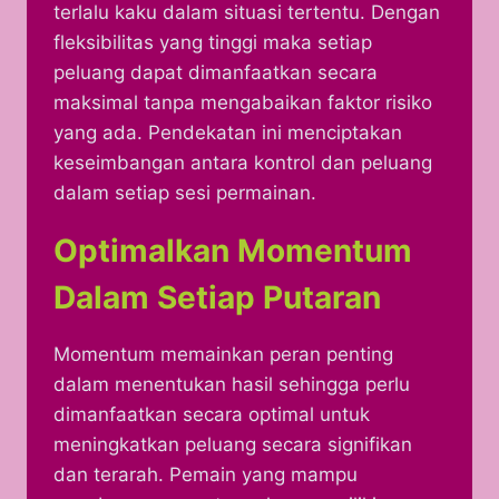
terlalu kaku dalam situasi tertentu. Dengan
fleksibilitas yang tinggi maka setiap
peluang dapat dimanfaatkan secara
maksimal tanpa mengabaikan faktor risiko
yang ada. Pendekatan ini menciptakan
keseimbangan antara kontrol dan peluang
dalam setiap sesi permainan.
Optimalkan Momentum
Dalam Setiap Putaran
Momentum memainkan peran penting
dalam menentukan hasil sehingga perlu
dimanfaatkan secara optimal untuk
meningkatkan peluang secara signifikan
dan terarah. Pemain yang mampu