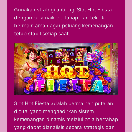
Gunakan strategi anti rugi Slot Hot Fiesta
dengan pola naik bertahap dan teknik
bermain aman agar peluang kemenangan
tetap stabil setiap saat.
Slot Hot Fiesta adalah permainan putaran
digital yang menghadirkan sistem
kemenangan dinamis melalui pola bertahap
yang dapat dianalisis secara strategis dan