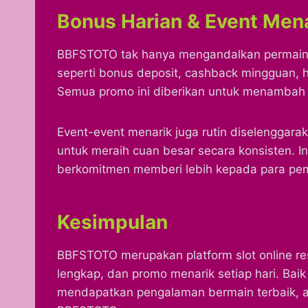
Bonus Harian & Event Men
BBFSTOTO tak hanya mengandalkan permainan
seperti bonus deposit, cashback mingguan, h
Semua promo ini diberikan untuk menambah 
Event-event menarik juga rutin diselenggar
untuk meraih cuan besar secara konsisten. I
berkomitmen memberi lebih kepada para pe
Kesimpulan
BBFSTOTO merupakan platform slot online re
lengkap, dan promo menarik setiap hari. Ba
mendapatkan pengalaman bermain terbaik, a