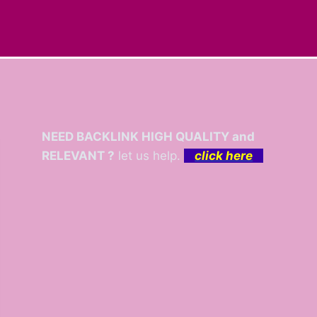
NEED BACKLINK HIGH QUALITY and
RELEVANT ?
let us help.
click here