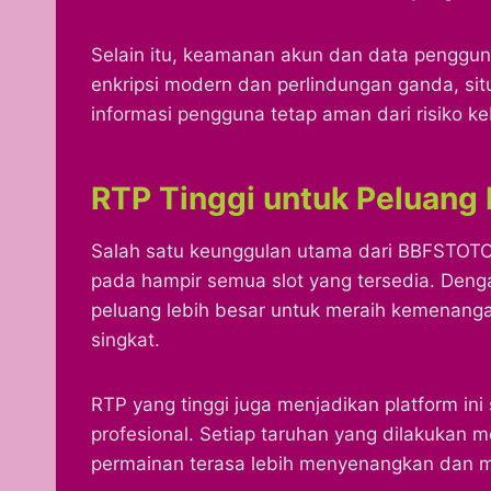
Selain itu, keamanan akun dan data penggun
enkripsi modern dan perlindungan ganda, sit
informasi pengguna tetap aman dari risiko k
RTP Tinggi untuk Peluan
Salah satu keunggulan utama dari BBFSTOTO a
pada hampir semua slot yang tersedia. Denga
peluang lebih besar untuk meraih kemenang
singkat.
RTP yang tinggi juga menjadikan platform i
profesional. Setiap taruhan yang dilakukan m
permainan terasa lebih menyenangkan dan 