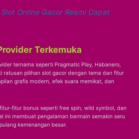
Slot Online Gacor Resmi Dapat
 Provider Terkemuka
der ternama seperti Pragmatic Play, Habanero,
 ratusan pilihan slot gacor dengan tema dan fitur
pilan grafis modern, efek suara memikat, dan
itur-fitur bonus seperti free spin, wild symbol, dan
 Hal ini membuat pengalaman bermain semakin seru
pulang kemenangan besar.