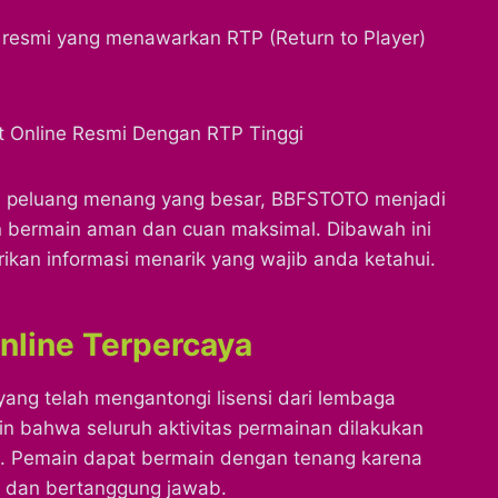
e resmi yang menawarkan RTP (Return to Player)
rta peluang menang yang besar, BBFSTOTO menjadi
gin bermain aman dan cuan maksimal. Dibawah ini
kan informasi menarik yang wajib anda ketahui.
nline Terpercaya
yang telah mengantongi lisensi dari lembaga
n bahwa seluruh aktivitas permainan dilakukan
i. Pemain dapat bermain dengan tenang karena
h dan bertanggung jawab.