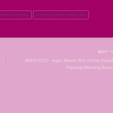
#
Situs Slot Online
#
Situs Slot Online Terbaik 2025
NEXT
t
BBFSTOTO – Agen Resmi Slot Online Dapat
Peluang Menang Besar