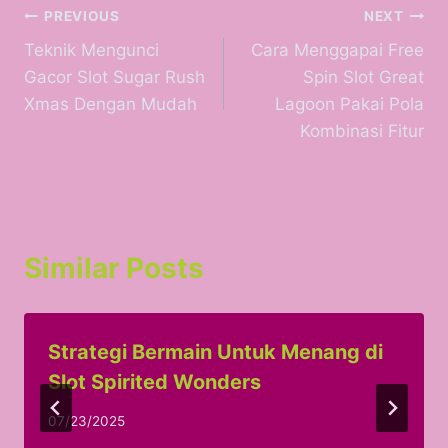
Post
PREVIOUS
NEXT
Teknik Mengunci
Cara Menggapai Free
navigation
Gacor Slot Sugar Rush
Spin Slot Great
Xmas Dengan Mudah
Lagoon Pakai Pola
Kombinasi Fitur
Similar Posts
Strategi Bermain Untuk Menang di
Slot Spirited Wonders
07/23/2025