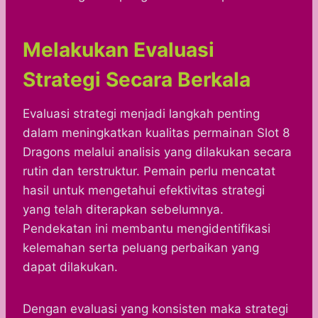
Melakukan Evaluasi
Strategi Secara Berkala
Evaluasi strategi menjadi langkah penting
dalam meningkatkan kualitas permainan Slot 8
Dragons melalui analisis yang dilakukan secara
rutin dan terstruktur. Pemain perlu mencatat
hasil untuk mengetahui efektivitas strategi
yang telah diterapkan sebelumnya.
Pendekatan ini membantu mengidentifikasi
kelemahan serta peluang perbaikan yang
dapat dilakukan.
Dengan evaluasi yang konsisten maka strategi