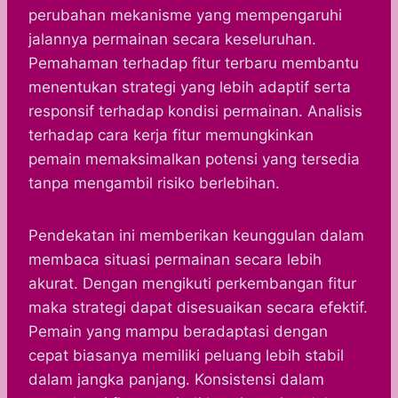
perubahan mekanisme yang mempengaruhi
jalannya permainan secara keseluruhan.
Pemahaman terhadap fitur terbaru membantu
menentukan strategi yang lebih adaptif serta
responsif terhadap kondisi permainan. Analisis
terhadap cara kerja fitur memungkinkan
pemain memaksimalkan potensi yang tersedia
tanpa mengambil risiko berlebihan.
Pendekatan ini memberikan keunggulan dalam
membaca situasi permainan secara lebih
akurat. Dengan mengikuti perkembangan fitur
maka strategi dapat disesuaikan secara efektif.
Pemain yang mampu beradaptasi dengan
cepat biasanya memiliki peluang lebih stabil
dalam jangka panjang. Konsistensi dalam