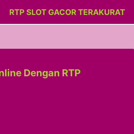
RTP SLOT GACOR TERAKURAT
Online Dengan RTP