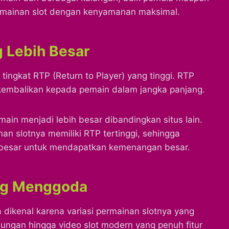
rmainan slot dengan kenyamanan maksimal.
 Lebih Besar
tingkat RTP (Return to Player) yang tinggi. RTP
dikembalikan kepada pemain dalam jangka panjang.
in menjadi lebih besar dibandingkan situs lain.
n slotnya memiliki RTP tertinggi, sehingga
h besar untuk mendapatkan kemenangan besar.
ang Menggoda
 dikenal karena variasi permainan slotnya yang
ulungan hingga video slot modern yang penuh fitur