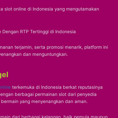
ta slot online di Indonesia yang mengutamakan
anan terjamin, serta promosi menarik, platform ini
yenangkan dan menguntungkan.
gel
online
terkemuka di Indonesia berkat reputasinya
Dengan berbagai permainan slot dari penyedia
 bermain yang menyenangkan dan aman.
emain dari berbagai kalangan, baik pemula maupun