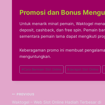
Promosi dan Bonus Meng
Untuk menarik minat pemain, Waktogel mena
deposit, cashback, dan free spin. Pemain b
sementara pemain lama dapat mengikuti pro
Keberagaman promo ini membuat pengalaman
menguntungkan.
Post
#
Cara Bermain Slot Online
#
Jackpot Slot Online
Tags:
Post
PREVIOUS
Waktogel – Web Slot Online Hadiah Terbesar di