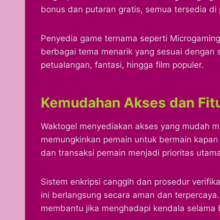
bonus dan putaran gratis, semua tersedia di p
Penyedia game ternama seperti Microgaming
berbagai tema menarik yang sesuai dengan s
petualangan, fantasi, hingga film populer.
Kemudahan Akses dan Fit
Waktogel menyediakan akses yang mudah me
memungkinkan pemain untuk bermain kapan sa
dan transaksi pemain menjadi prioritas utama
Sistem enkripsi canggih dan prosedur verifik
ini berlangsung secara aman dan terpercaya
membantu jika menghadapi kendala selama 