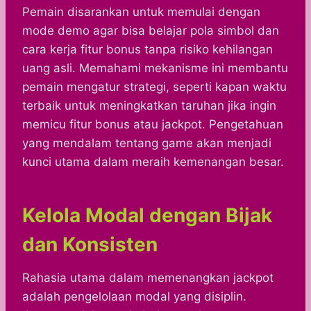
Pemain disarankan untuk memulai dengan
mode demo agar bisa belajar pola simbol dan
cara kerja fitur bonus tanpa risiko kehilangan
uang asli. Memahami mekanisme ini membantu
pemain mengatur strategi, seperti kapan waktu
terbaik untuk meningkatkan taruhan jika ingin
memicu fitur bonus atau jackpot. Pengetahuan
yang mendalam tentang game akan menjadi
kunci utama dalam meraih kemenangan besar.
Kelola Modal dengan Bijak
dan Konsisten
Rahasia utama dalam memenangkan jackpot
adalah pengelolaan modal yang disiplin.