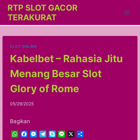
Skip
RTP SLOT GACOR
to
TERAKURAT
content
SLOT ONLINE
Kabelbet – Rahasia Jitu
Menang Besar Slot
Glory of Rome
05/29/2025
Bagikan
W
F
M
T
S
L
X
S