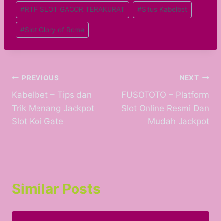
#
RTP SLOT GACOR TERAKURAT
#
Situs Kabelbet
#
Slot Glory of Rome
Post
PREVIOUS
NEXT
Kabelbet – Tips dan
FUSOTOTO – Platform
navigation
Trik Menang Jackpot
Slot Online Resmi Dan
Slot Koi Gate
Mudah Jackpot
Similar Posts