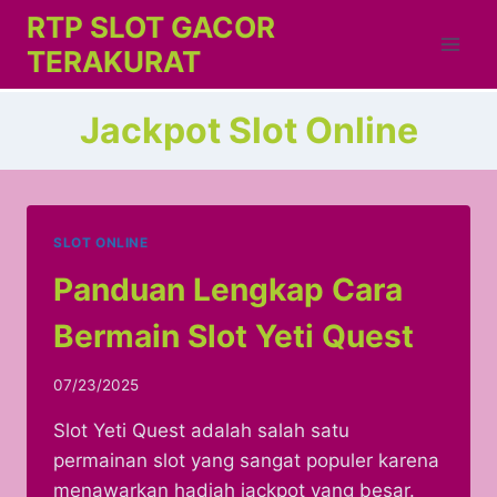
Skip
RTP SLOT GACOR
to
TERAKURAT
content
Jackpot Slot Online
SLOT ONLINE
Panduan Lengkap Cara
Bermain Slot Yeti Quest
07/23/2025
Slot Yeti Quest adalah salah satu
permainan slot yang sangat populer karena
menawarkan hadiah jackpot yang besar.