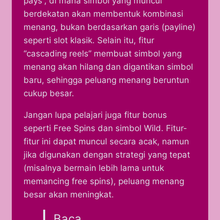
pays”, di mana simbol yang muncul
berdekatan akan membentuk kombinasi
menang, bukan berdasarkan garis (payline)
seperti slot klasik. Selain itu, fitur
“cascading reels” membuat simbol yang
menang akan hilang dan digantikan simbol
baru, sehingga peluang menang beruntun
cukup besar.
Jangan lupa pelajari juga fitur bonus
seperti Free Spins dan simbol Wild. Fitur-
fitur ini dapat muncul secara acak, namun
jika digunakan dengan strategi yang tepat
(misalnya bermain lebih lama untuk
memancing free spins), peluang menang
besar akan meningkat.
Baca