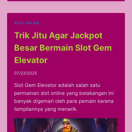
SLOT ONLINE
Trik Jitu Agar Jackpot
Besar Bermain Slot Gem
Elevator
07/23/2025
Slot Gem Elevator adalah salah satu
permainan slot online yang belakangan ini
banyak digemari oleh para pemain karena
tampilannya yang menarik.