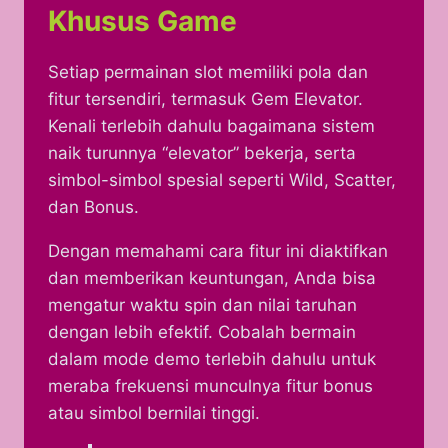
Khusus Game
Setiap permainan slot memiliki pola dan
fitur tersendiri, termasuk Gem Elevator.
Kenali terlebih dahulu bagaimana sistem
naik turunnya “elevator” bekerja, serta
simbol-simbol spesial seperti Wild, Scatter,
dan Bonus.
Dengan memahami cara fitur ini diaktifkan
dan memberikan keuntungan, Anda bisa
mengatur waktu spin dan nilai taruhan
dengan lebih efektif. Cobalah bermain
dalam mode demo terlebih dahulu untuk
meraba frekuensi munculnya fitur bonus
atau simbol bernilai tinggi.