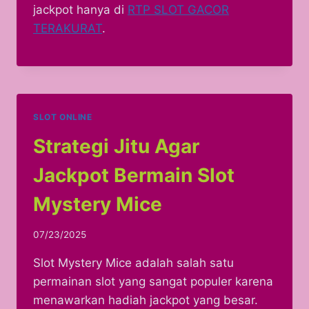
jackpot hanya di
RTP SLOT GACOR
TERAKURAT
.
SLOT ONLINE
Strategi Jitu Agar
Jackpot Bermain Slot
Mystery Mice
07/23/2025
Slot Mystery Mice adalah salah satu
permainan slot yang sangat populer karena
menawarkan hadiah jackpot yang besar.