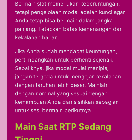
Bermain slot memerlukan keberuntungan,
tetapi pengelolaan modal adalah kunci agar
Anda tetap bisa bermain dalam jangka
panjang. Tetapkan batas kemenangan dan
kekalahan harian.
Jika Anda sudah mendapat keuntungan,
pertimbangkan untuk berhenti sejenak.
Sebaliknya, jika modal mulai menipis,
jangan tergoda untuk mengejar kekalahan
dengan taruhan lebih besar. Mainlah
dengan nominal yang sesuai dengan
kemampuan Anda dan sisihkan sebagian
untuk sesi bermain berikutnya.
Main Saat RTP Sedang
Tinggi