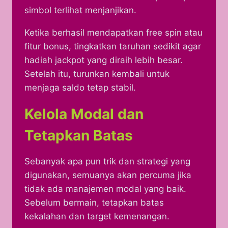
simbol terlihat menjanjikan.
Ketika berhasil mendapatkan free spin atau
fitur bonus, tingkatkan taruhan sedikit agar
hadiah jackpot yang diraih lebih besar.
Setelah itu, turunkan kembali untuk
menjaga saldo tetap stabil.
Kelola Modal dan
Tetapkan Batas
Sebanyak apa pun trik dan strategi yang
digunakan, semuanya akan percuma jika
tidak ada manajemen modal yang baik.
Sebelum bermain, tetapkan batas
kekalahan dan target kemenangan.