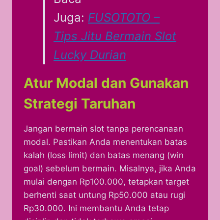
Juga:
FUSOTOTO –
Tips Jitu Bermain Slot
Lucky Durian
Atur Modal dan Gunakan
Strategi Taruhan
Jangan bermain slot tanpa perencanaan
modal. Pastikan Anda menentukan batas
kalah (loss limit) dan batas menang (win
goal) sebelum bermain. Misalnya, jika Anda
mulai dengan Rp100.000, tetapkan target
berhenti saat untung Rp50.000 atau rugi
Rp30.000. Ini membantu Anda tetap