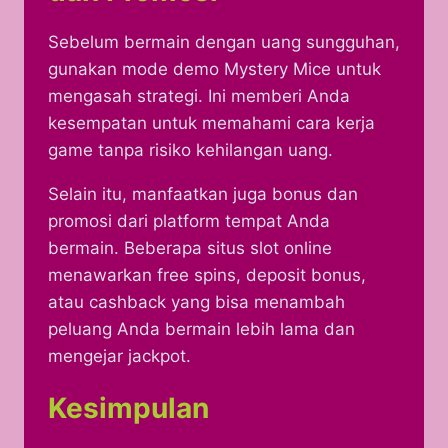
Sebelum bermain dengan uang sungguhan,
gunakan mode demo Mystery Mice untuk
mengasah strategi. Ini memberi Anda
kesempatan untuk memahami cara kerja
game tanpa risiko kehilangan uang.
Selain itu, manfaatkan juga bonus dan
promosi dari platform tempat Anda
bermain. Beberapa situs slot online
menawarkan free spins, deposit bonus,
atau cashback yang bisa menambah
peluang Anda bermain lebih lama dan
mengejar jackpot.
Kesimpulan