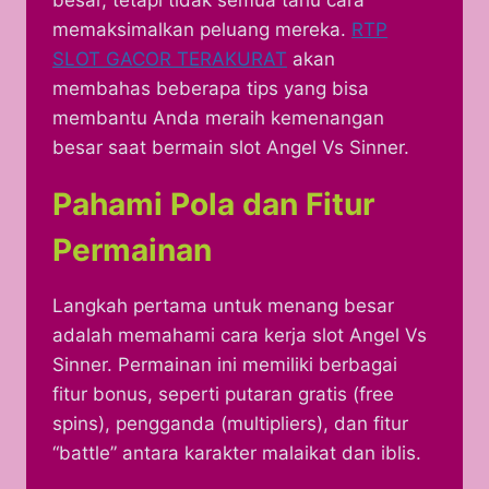
memaksimalkan peluang mereka.
RTP
SLOT GACOR TERAKURAT
akan
membahas beberapa tips yang bisa
membantu Anda meraih kemenangan
besar saat bermain slot Angel Vs Sinner.
Pahami Pola dan Fitur
Permainan
Langkah pertama untuk menang besar
adalah memahami cara kerja slot Angel Vs
Sinner. Permainan ini memiliki berbagai
fitur bonus, seperti putaran gratis (free
spins), pengganda (multipliers), dan fitur
“battle” antara karakter malaikat dan iblis.