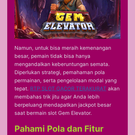
Namun, untuk bisa meraih kemenangan
besar, pemain tidak bisa hanya
mengandalkan keberuntungan semata.
Diperlukan strategi, pemahaman pola
permainan, serta pengelolaan modal yang
tepat.
RTP SLOT GACOR TERAKURAT
akan
membahas trik jitu agar Anda lebih
berpeluang mendapatkan jackpot besar
saat bermain slot Gem Elevator.
Pahami Pola dan Fitur