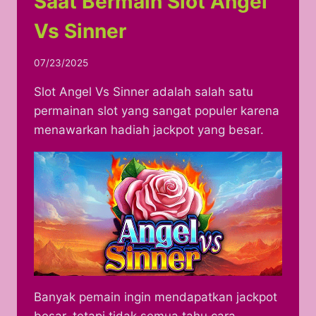
Saat Bermain Slot Angel
Vs Sinner
07/23/2025
Slot Angel Vs Sinner adalah salah satu
permainan slot yang sangat populer karena
menawarkan hadiah jackpot yang besar.
Banyak pemain ingin mendapatkan jackpot
besar, tetapi tidak semua tahu cara