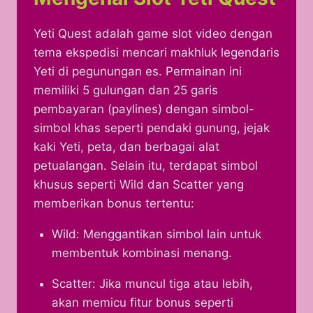
Yeti Quest adalah game slot video dengan
tema ekspedisi mencari makhluk legendaris
Yeti di pegunungan es. Permainan ini
memiliki 5 gulungan dan 25 garis
pembayaran (paylines) dengan simbol-
simbol khas seperti pendaki gunung, jejak
kaki Yeti, peta, dan berbagai alat
petualangan. Selain itu, terdapat simbol
khusus seperti Wild dan Scatter yang
memberikan bonus tertentu:
Wild: Menggantikan simbol lain untuk
membentuk kombinasi menang.
Scatter: Jika muncul tiga atau lebih,
akan memicu fitur bonus seperti