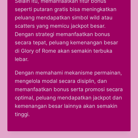
Selain itu, memanfaatkan fitur bonus
seperti putaran gratis bisa meningkatkan
peluang mendapatkan simbol wild atau
scatters yang memicu jackpot besar.
Dengan strategi memanfaatkan bonus
secara tepat, peluang kemenangan besar
di Glory of Rome akan semakin terbuka
lebar.
Dengan memahami mekanisme permainan,
mengelola modal secara disiplin, dan
memanfaatkan bonus serta promosi secara
optimal, peluang mendapatkan jackpot dan
kemenangan besar lainnya akan semakin
tinggi.