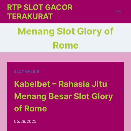
Skip
RTP SLOT GACOR
to
TERAKURAT
content
Menang Slot Glory of
Rome
SLOT ONLINE
Kabelbet – Rahasia Jitu
Menang Besar Slot Glory
of Rome
05/29/2025