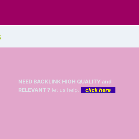
s
NEED BACKLINK HIGH QUALITY and
RELEVANT ?
let us help.
click here