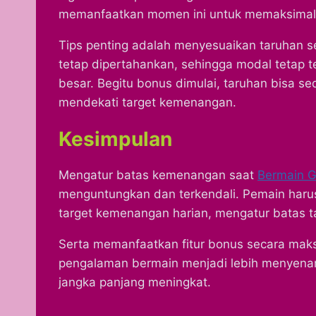
memanfaatkan momen ini untuk memaksimal
Tips penting adalah menyesuaikan taruhan s
tetap dipertahankan, sehingga modal tetap t
besar. Begitu bonus dimulai, taruhan bisa se
mendekati target kemenangan.
Kesimpulan
Mengatur batas kemenangan saat
Bermain 
menguntungkan dan terkendali. Pemain haru
target kemenangan harian, mengatur batas ta
Serta memanfaatkan fitur bonus secara maks
pengalaman bermain menjadi lebih menyenan
jangka panjang meningkat.