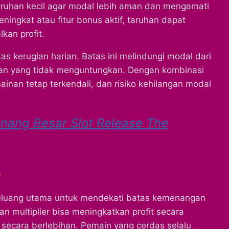
aruhan kecil agar modal lebih aman dan mengamati
ngkat atau fitur bonus aktif, taruhan dapat
kan profit.
 kerugian harian. Batas ini melindungi modal dari
taran yang tidak menguntungkan. Dengan kombinasi
nan tetap terkendali, dan risiko kehilangan modal
nang Besar Slot Release The
s
eluang utama untuk mendekati batas kemenangan
an multiplier bisa meningkatkan profit secara
 secara berlebihan. Pemain yang cerdas selalu