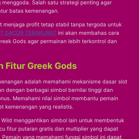
 menggoda. Salah satu strategi penting agar
tur batas kemenangan.
menjaga profit tetap stabil tanpa tergoda untuk
OT GACOR TERAKURAT
ini akan membahas cara
eek Gods agar permainan lebih terkontrol dan
Fitur Greek Gods
menangan adalah memahami mekanisme dasar slot
n dengan berbagai simbol bernilai tinggi dan
onus. Memahami nilai simbol membantu pemain
t kemenangan yang realistis.
er. Wild menggantikan simbol lain untuk membentuk
fitur putaran gratis dan multiplier yang dapat
. Pemain yang memahami fungsi simbol ini dapat