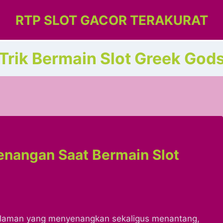
RTP SLOT GACOR TERAKURAT
Trik Bermain Slot Greek God
nangan Saat Bermain Slot
galaman yang menyenangkan sekaligus menantang,