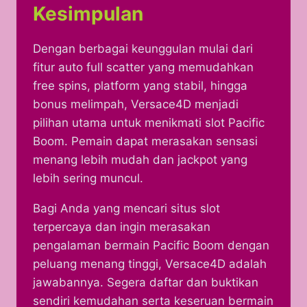
Kesimpulan
Dengan berbagai keunggulan mulai dari
fitur auto full scatter yang memudahkan
free spins, platform yang stabil, hingga
bonus melimpah, Versace4D menjadi
pilihan utama untuk menikmati slot Pacific
Boom. Pemain dapat merasakan sensasi
menang lebih mudah dan jackpot yang
lebih sering muncul.
Bagi Anda yang mencari situs slot
terpercaya dan ingin merasakan
pengalaman bermain Pacific Boom dengan
peluang menang tinggi, Versace4D adalah
jawabannya. Segera daftar dan buktikan
sendiri kemudahan serta keseruan bermain