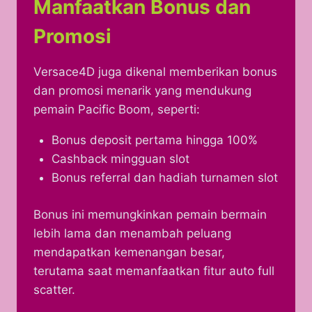
Manfaatkan Bonus dan
Promosi
Versace4D juga dikenal memberikan bonus
dan promosi menarik yang mendukung
pemain Pacific Boom, seperti:
Bonus deposit pertama hingga 100%
Cashback mingguan slot
Bonus referral dan hadiah turnamen slot
Bonus ini memungkinkan pemain bermain
lebih lama dan menambah peluang
mendapatkan kemenangan besar,
terutama saat memanfaatkan fitur auto full
scatter.