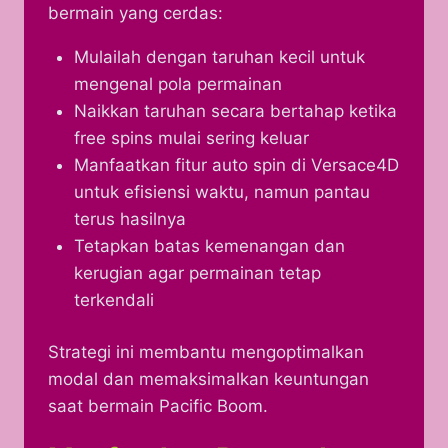
bermain yang cerdas:
Mulailah dengan taruhan kecil untuk
mengenal pola permainan
Naikkan taruhan secara bertahap ketika
free spins mulai sering keluar
Manfaatkan fitur auto spin di Versace4D
untuk efisiensi waktu, namun pantau
terus hasilnya
Tetapkan batas kemenangan dan
kerugian agar permainan tetap
terkendali
Strategi ini membantu mengoptimalkan
modal dan memaksimalkan keuntungan
saat bermain Pacific Boom.