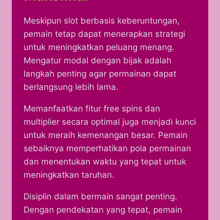
Meskipun slot berbasis keberuntungan,
pemain tetap dapat menerapkan strategi
untuk meningkatkan peluang menang.
Mengatur modal dengan bijak adalah
langkah penting agar permainan dapat
berlangsung lebih lama.
Memanfaatkan fitur free spins dan
multiplier secara optimal juga menjadi kunci
untuk meraih kemenangan besar. Pemain
sebaiknya memperhatikan pola permainan
dan menentukan waktu yang tepat untuk
meningkatkan taruhan.
Disiplin dalam bermain sangat penting.
Dengan pendekatan yang tepat, pemain