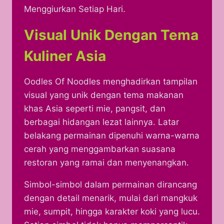
Menggiurkan Setiap Hari.
Visual Unik Dengan Tema
Kuliner Asia
Oodles Of Noodles menghadirkan tampilan
visual yang unik dengan tema makanan
khas Asia seperti mie, pangsit, dan
berbagai hidangan lezat lainnya. Latar
belakang permainan dipenuhi warna-warna
cerah yang menggambarkan suasana
restoran yang ramai dan menyenangkan.
Simbol-simbol dalam permainan dirancang
dengan detail menarik, mulai dari mangkuk
mie, sumpit, hingga karakter koki yang lucu.