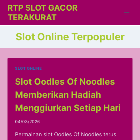
Skip
RTP SLOT GACOR
to
TERAKURAT
content
Slot Online Terpopuler
SLOT ONLINE
Slot Oodles Of Noodles
Memberikan Hadiah
Menggiurkan Setiap Hari
04/03/2026
Permainan slot Oodles Of Noodles terus