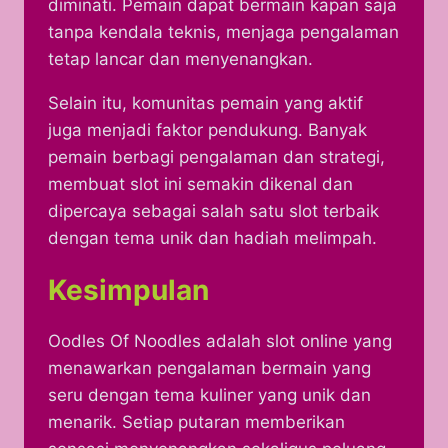
diminati. Pemain dapat bermain kapan saja
tanpa kendala teknis, menjaga pengalaman
tetap lancar dan menyenangkan.
Selain itu, komunitas pemain yang aktif
juga menjadi faktor pendukung. Banyak
pemain berbagi pengalaman dan strategi,
membuat slot ini semakin dikenal dan
dipercaya sebagai salah satu slot terbaik
dengan tema unik dan hadiah melimpah.
Kesimpulan
Oodles Of Noodles adalah slot online yang
menawarkan pengalaman bermain yang
seru dengan tema kuliner yang unik dan
menarik. Setiap putaran memberikan