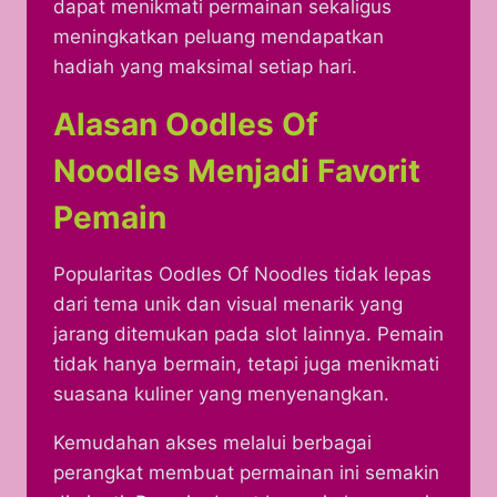
dapat menikmati permainan sekaligus
meningkatkan peluang mendapatkan
hadiah yang maksimal setiap hari.
Alasan Oodles Of
Noodles Menjadi Favorit
Pemain
Popularitas Oodles Of Noodles tidak lepas
dari tema unik dan visual menarik yang
jarang ditemukan pada slot lainnya. Pemain
tidak hanya bermain, tetapi juga menikmati
suasana kuliner yang menyenangkan.
Kemudahan akses melalui berbagai
perangkat membuat permainan ini semakin