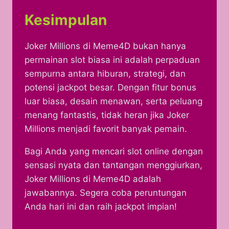
Kesimpulan
Joker Millions di Meme4D bukan hanya
permainan slot biasa ini adalah perpaduan
sempurna antara hiburan, strategi, dan
potensi jackpot besar. Dengan fitur bonus
luar biasa, desain menawan, serta peluang
menang fantastis, tidak heran jika Joker
Millions menjadi favorit banyak pemain.
Bagi Anda yang mencari slot online dengan
sensasi nyata dan tantangan menggiurkan,
Joker Millions di Meme4D adalah
jawabannya. Segera coba peruntungan
Anda hari ini dan raih jackpot impian!