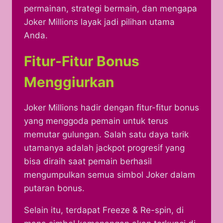
permainan, strategi bermain, dan mengapa
Joker Millions layak jadi pilihan utama
Anda.
Fitur-Fitur Bonus
Menggiurkan
Joker Millions hadir dengan fitur-fitur bonus
yang menggoda pemain untuk terus
memutar gulungan. Salah satu daya tarik
utamanya adalah jackpot progresif yang
bisa diraih saat pemain berhasil
mengumpulkan semua simbol Joker dalam
putaran bonus.
Selain itu, terdapat Freeze & Re-spin, di