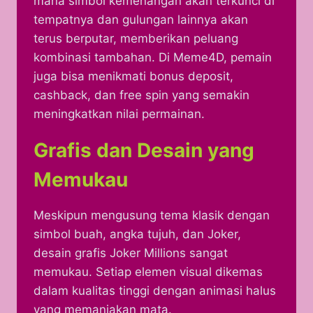
mana simbol kemenangan akan terkunci di
tempatnya dan gulungan lainnya akan
terus berputar, memberikan peluang
kombinasi tambahan. Di Meme4D, pemain
juga bisa menikmati bonus deposit,
cashback, dan free spin yang semakin
meningkatkan nilai permainan.
Grafis dan Desain yang
Memukau
Meskipun mengusung tema klasik dengan
simbol buah, angka tujuh, dan Joker,
desain grafis Joker Millions sangat
memukau. Setiap elemen visual dikemas
dalam kualitas tinggi dengan animasi halus
yang memanjakan mata.