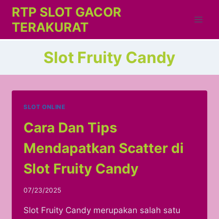
Skip
RTP SLOT GACOR
to
TERAKURAT
content
Slot Fruity Candy
SLOT ONLINE
Cara Dan Tips
Mendapatkan Scatter di
Slot Fruity Candy
07/23/2025
Slot Fruity Candy merupakan salah satu