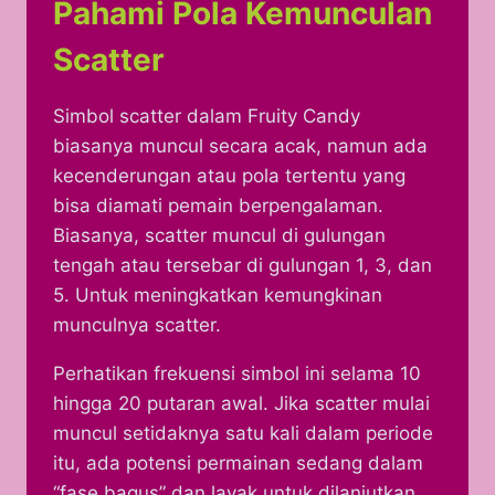
Pahami Pola Kemunculan
Scatter
Simbol scatter dalam Fruity Candy
biasanya muncul secara acak, namun ada
kecenderungan atau pola tertentu yang
bisa diamati pemain berpengalaman.
Biasanya, scatter muncul di gulungan
tengah atau tersebar di gulungan 1, 3, dan
5. Untuk meningkatkan kemungkinan
munculnya scatter.
Perhatikan frekuensi simbol ini selama 10
hingga 20 putaran awal. Jika scatter mulai
muncul setidaknya satu kali dalam periode
itu, ada potensi permainan sedang dalam
“fase bagus” dan layak untuk dilanjutkan.