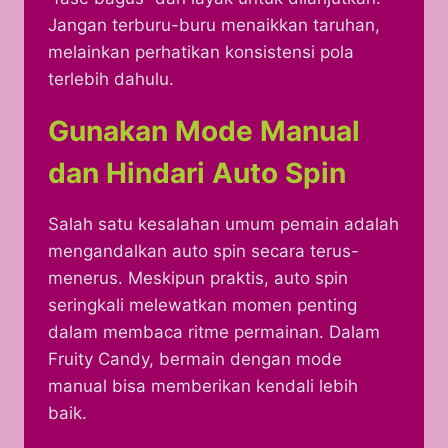
Jangan terburu-buru menaikkan taruhan,
melainkan perhatikan konsistensi pola
terlebih dahulu.
Gunakan Mode Manual
dan Hindari Auto Spin
Salah satu kesalahan umum pemain adalah
mengandalkan auto spin secara terus-
menerus. Meskipun praktis, auto spin
seringkali melewatkan momen penting
dalam membaca ritme permainan. Dalam
Fruity Candy, bermain dengan mode
manual bisa memberikan kendali lebih
baik.