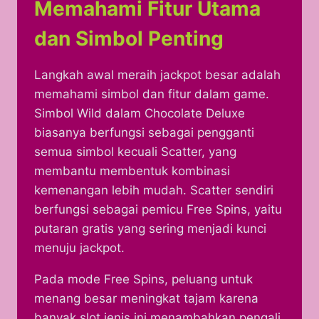
Memahami Fitur Utama
dan Simbol Penting
Langkah awal meraih jackpot besar adalah
memahami simbol dan fitur dalam game.
Simbol Wild dalam Chocolate Deluxe
biasanya berfungsi sebagai pengganti
semua simbol kecuali Scatter, yang
membantu membentuk kombinasi
kemenangan lebih mudah. Scatter sendiri
berfungsi sebagai pemicu Free Spins, yaitu
putaran gratis yang sering menjadi kunci
menuju jackpot.
Pada mode Free Spins, peluang untuk
menang besar meningkat tajam karena
banyak slot jenis ini menambahkan pengali