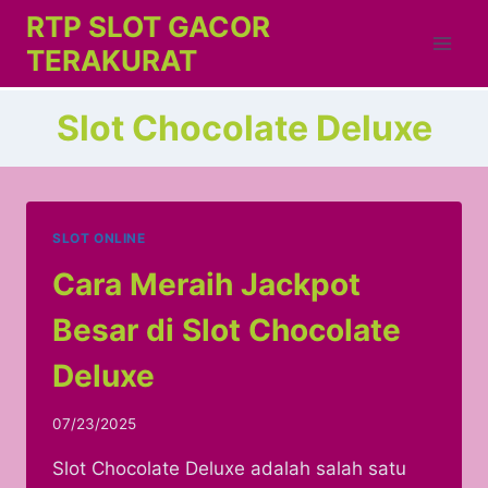
Skip
RTP SLOT GACOR
to
TERAKURAT
content
Slot Chocolate Deluxe
SLOT ONLINE
Cara Meraih Jackpot
Besar di Slot Chocolate
Deluxe
07/23/2025
Slot Chocolate Deluxe adalah salah satu