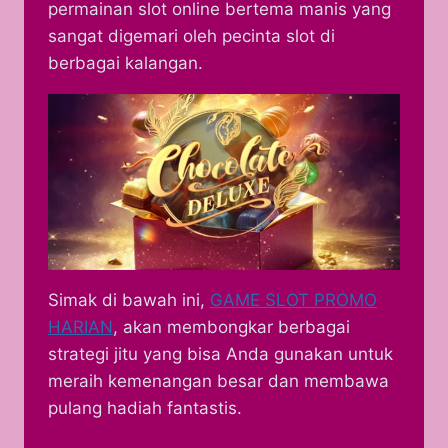
permainan slot online bertema manis yang
sangat digemari oleh pecinta slot di
berbagai kalangan.
Simak di bawah ini,
GAME SLOT PROMO
HARIAN
, akan membongkar berbagai
strategi jitu yang bisa Anda gunakan untuk
meraih kemenangan besar dan membawa
pulang hadiah fantastis.