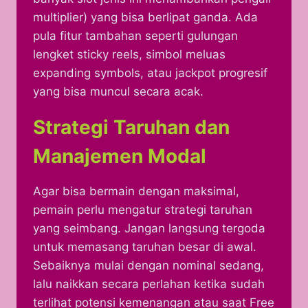
multiplier) yang bisa berlipat ganda. Ada
pula fitur tambahan seperti gulungan
lengket sticky reels, simbol meluas
expanding symbols, atau jackpot progresif
yang bisa muncul secara acak.
Strategi Taruhan dan
Manajemen Modal
Agar bisa bermain dengan maksimal,
pemain perlu mengatur strategi taruhan
yang seimbang. Jangan langsung tergoda
untuk memasang taruhan besar di awal.
Sebaiknya mulai dengan nominal sedang,
lalu naikkan secara perlahan ketika sudah
terlihat potensi kemenangan atau saat Free