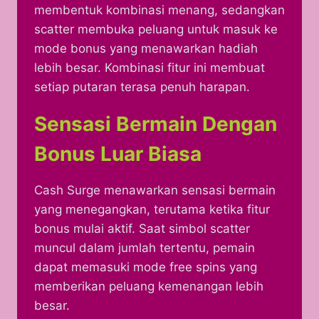
membentuk kombinasi menang, sedangkan
scatter membuka peluang untuk masuk ke
mode bonus yang menawarkan hadiah
lebih besar. Kombinasi fitur ini membuat
setiap putaran terasa penuh harapan.
Sensasi Bermain Dengan
Bonus Luar Biasa
Cash Surge menawarkan sensasi bermain
yang menegangkan, terutama ketika fitur
bonus mulai aktif. Saat simbol scatter
muncul dalam jumlah tertentu, pemain
dapat memasuki mode free spins yang
memberikan peluang kemenangan lebih
besar.