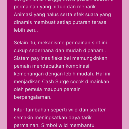
permainan yang hidup dan menarik.
Animasi yang halus serta efek suara yang
dinamis membuat setiap putaran terasa
lebih seru.
Selain itu, mekanisme permainan slot ini
cukup sederhana dan mudah dipahami.
Sistem paylines fleksibel memungkinkan
pemain mendapatkan kombinasi
kemenangan dengan lebih mudah. Hal ini
menjadikan Cash Surge cocok dimainkan
oleh pemula maupun pemain
berpengalaman.
Fitur tambahan seperti wild dan scatter
semakin meningkatkan daya tarik
permainan. Simbol wild membantu