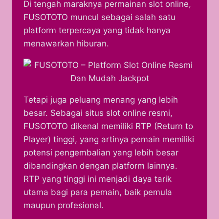
Di tengah maraknya permainan slot online,
FUSOTOTO muncul sebagai salah satu
platform terpercaya yang tidak hanya
menawarkan hiburan.
Tetapi juga peluang menang yang lebih
besar. Sebagai situs slot online resmi,
FUSOTOTO dikenal memiliki RTP (Return to
Player) tinggi, yang artinya pemain memiliki
potensi pengembalian yang lebih besar
dibandingkan dengan platform lainnya.
RTP yang tinggi ini menjadi daya tarik
utama bagi para pemain, baik pemula
maupun profesional.