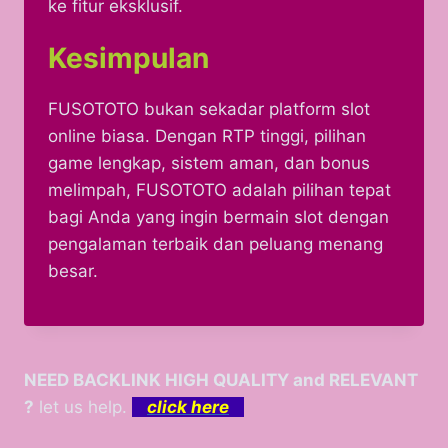
ke fitur eksklusif.
Kesimpulan
FUSOTOTO bukan sekadar platform slot
online biasa. Dengan RTP tinggi, pilihan
game lengkap, sistem aman, dan bonus
melimpah, FUSOTOTO adalah pilihan tepat
bagi Anda yang ingin bermain slot dengan
pengalaman terbaik dan peluang menang
besar.
NEED BACKLINK HIGH QUALITY and RELEVANT
?
let us help.
click here