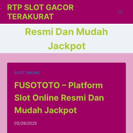
Skip
RTP SLOT GACOR
to
TERAKURAT
content
Resmi Dan Mudah
Jackpot
SLOT ONLINE
FUSOTOTO – Platform
Slot Online Resmi Dan
Mudah Jackpot
05/29/2025