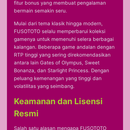
fitur bonus yang membuat pengalaman
bermain semakin seru.
Mulai dari tema klasik hingga modern,
FUSOTOTO selalu memperbarui koleksi
gamenya untuk memenuhi selera berbagai
kalangan. Beberapa game andalan dengan
RTP tinggi yang sering direkomendasikan
antara lain Gates of Olympus, Sweet
Bonanza, dan Starlight Princess. Dengan
peluang kemenangan yang tinggi dan
volatilitas yang seimbang.
Keamanan dan Lisensi
Resmi
Salah satu alasan mengapa FUSOTOTO