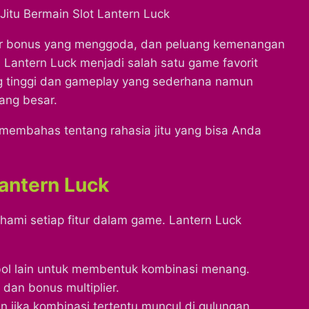
itur bonus yang menggoda, dan peluang kemenangan
, Lantern Luck menjadi salah satu game favorit
g tinggi dan gameplay yang sederhana namun
ang besar.
membahas tentang rahasia jitu yang bisa Anda
Lantern Luck
ami setiap fitur dalam game. Lantern Luck
bol lain untuk membentuk kombinasi menang.
dan bonus multiplier.
 jika kombinasi tertentu muncul di gulungan