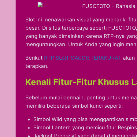
Slot ini menawarkan visual yang menarik, f
besar. Di situs terpercaya seperti FUSOTOTO
yang banyak dimainkan karena RTP-nya yan
menguntungkan. Untuk Anda yang ingin men
Berikut
RTP SLOT GACOR TERAKURAT
akan 
terapkan.
Kenali Fitur-Fitur Khusus 
Sebelum mulai bermain, penting untuk memah
memiliki beberapa simbol kunci seperti:
Simbol Wild yang bisa menggantikan sim
Simbol Lantern yang memicu fitur Respins 
Jackpot Progresif yang dapat dimenangkan