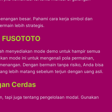
emenangan besar. Pahami cara kerja simbol dan
ermain lebih strategis.
i FUSOTOTO
lah menyediakan mode demo untuk hampir semua
akan mode ini untuk mengenali pola permainan,
emenangan. Dengan bermain tanpa risiko, Anda bisa
ng lebih matang sebelum terjun dengan uang asli.
gan Cerdas
n, tapi juga tentang pengelolaan modal. Gunakan