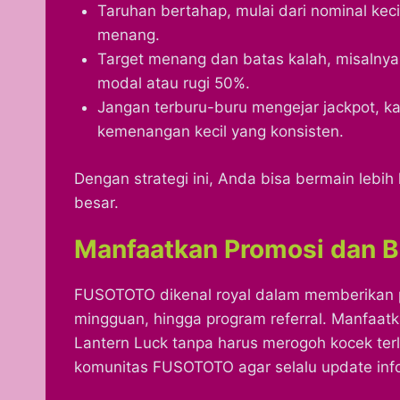
Taruhan bertahap, mulai dari nominal kec
menang.
Target menang dan batas kalah, misalnya
modal atau rugi 50%.
Jangan terburu-buru mengejar jackpot, k
kemenangan kecil yang konsisten.
Dengan strategi ini, Anda bisa bermain leb
besar.
Manfaatkan Promosi dan 
FUSOTOTO dikenal royal dalam memberikan pr
mingguan, hingga program referral. Manfaa
Lantern Luck tanpa harus merogoh kocek terl
komunitas FUSOTOTO agar selalu update infor