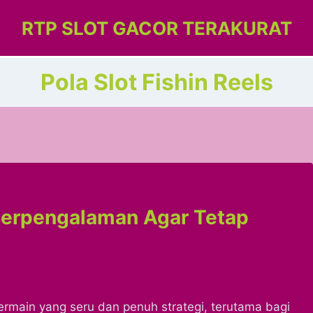
RTP SLOT GACOR TERAKURAT
Pola Slot Fishin Reels
 Berpengalaman Agar Tetap
rmain yang seru dan penuh strategi, terutama bagi