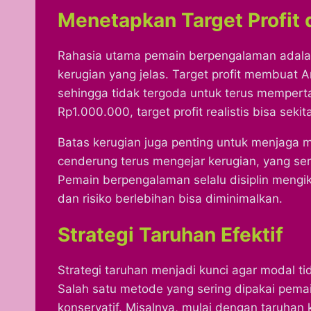
Menetapkan Target Profit 
Rahasia utama pemain berpengalaman adalah
kerugian yang jelas. Target profit membuat 
sehingga tidak tergoda untuk terus mempert
Rp1.000.000, target profit realistis bisa seki
Batas kerugian juga penting untuk menjaga m
cenderung terus mengejar kerugian, yang ser
Pemain berpengalaman selalu disiplin mengiku
dan risiko berlebihan bisa diminimalkan.
Strategi Taruhan Efektif
Strategi taruhan menjadi kunci agar modal tid
Salah satu metode yang sering dipakai pema
konservatif. Misalnya, mulai dengan taruhan