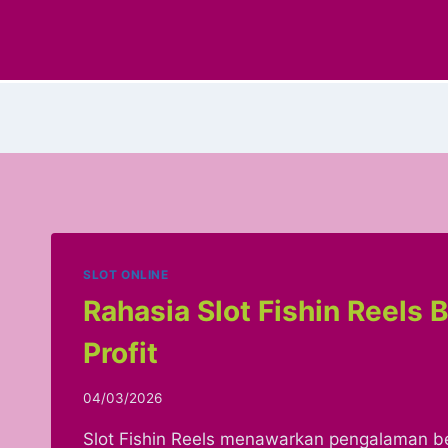
Skip
to
content
SLOT ONLINE
Rahasia Slot Fishin Reels
Profit
04/03/2026
Slot Fishin Reels menawarkan pengalaman be