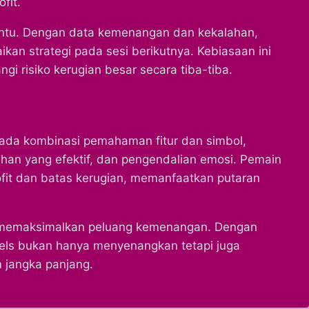
fit.
antu. Dengan data kemenangan dan kekalahan,
kan strategi pada sesi berikutnya. Kebiasaan ini
gi risiko kerugian besar secara tiba-tiba.
pada kombinasi pemahaman fitur dan simbol,
ruhan yang efektif, dan pengendalian emosi. Pemain
fit dan batas kerugian, memanfaatkan putaran
 memaksimalkan peluang kemenangan. Dengan
Reels bukan hanya menyenangkan tetapi juga
 jangka panjang.