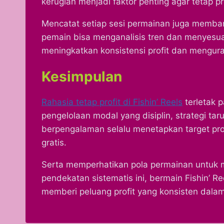
kerugian menjadi faktor penting agar tetap pro
Mencatat setiap sesi permainan juga memb
pemain bisa menganalisis tren dan menyesuai
meningkatkan konsistensi profit dan menguran
Kesimpulan
Rahasia tetap profit di Fishin’ Reels
terletak 
pengelolaan modal yang disiplin, strategi ta
berpengalaman selalu menetapkan target pro
gratis.
Serta memperhatikan pola permainan untuk
pendekatan sistematis ini, bermain Fishin’ 
memberi peluang profit yang konsisten dalam