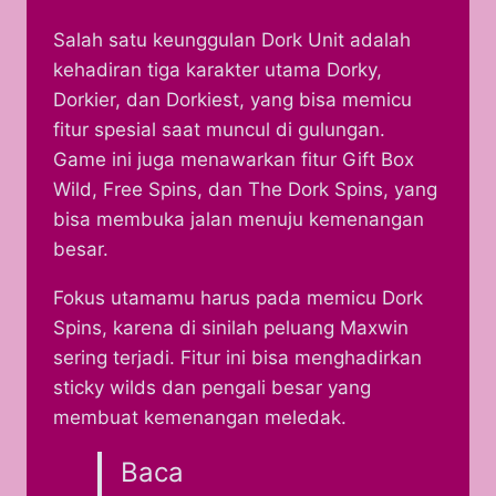
Salah satu keunggulan Dork Unit adalah
kehadiran tiga karakter utama Dorky,
Dorkier, dan Dorkiest, yang bisa memicu
fitur spesial saat muncul di gulungan.
Game ini juga menawarkan fitur Gift Box
Wild, Free Spins, dan The Dork Spins, yang
bisa membuka jalan menuju kemenangan
besar.
Fokus utamamu harus pada memicu Dork
Spins, karena di sinilah peluang Maxwin
sering terjadi. Fitur ini bisa menghadirkan
sticky wilds dan pengali besar yang
membuat kemenangan meledak.
Baca