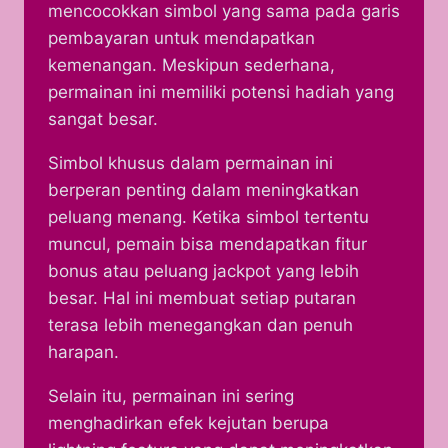
mencocokkan simbol yang sama pada garis
pembayaran untuk mendapatkan
kemenangan. Meskipun sederhana,
permainan ini memiliki potensi hadiah yang
sangat besar.
Simbol khusus dalam permainan ini
berperan penting dalam meningkatkan
peluang menang. Ketika simbol tertentu
muncul, pemain bisa mendapatkan fitur
bonus atau peluang jackpot yang lebih
besar. Hal ini membuat setiap putaran
terasa lebih menegangkan dan penuh
harapan.
Selain itu, permainan ini sering
menghadirkan efek kejutan berupa