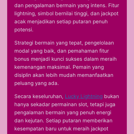
dan pengalaman bermain yang intens. Fitur
lightning, simbol bernilai tinggi, dan jackpot
acak menjadikan setiap putaran penuh
potensi.
Strategi bermain yang tepat, pengelolaan
modal yang baik, dan pemahaman fitur
bonus menjadi kunci sukses dalam meraih
kemenangan maksimal. Pemain yang
disiplin akan lebih mudah memanfaatkan
peluang yang ada.
Secara keseluruhan,
Lucky Lightning
bukan
hanya sekadar permainan slot, tetapi juga
pengalaman bermain yang penuh energi
dan kejutan. Setiap putaran memberikan
kesempatan baru untuk meraih jackpot