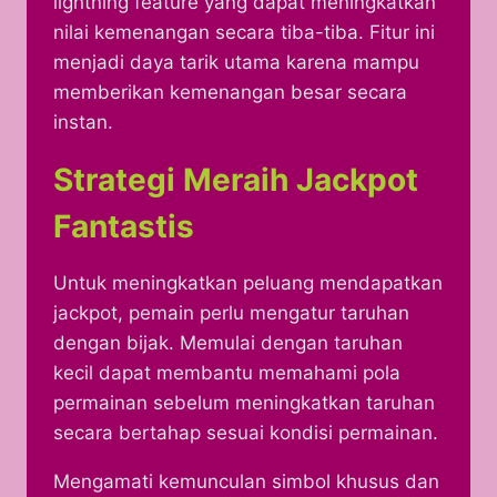
lightning feature yang dapat meningkatkan
nilai kemenangan secara tiba-tiba. Fitur ini
menjadi daya tarik utama karena mampu
memberikan kemenangan besar secara
instan.
Strategi Meraih Jackpot
Fantastis
Untuk meningkatkan peluang mendapatkan
jackpot, pemain perlu mengatur taruhan
dengan bijak. Memulai dengan taruhan
kecil dapat membantu memahami pola
permainan sebelum meningkatkan taruhan
secara bertahap sesuai kondisi permainan.
Mengamati kemunculan simbol khusus dan