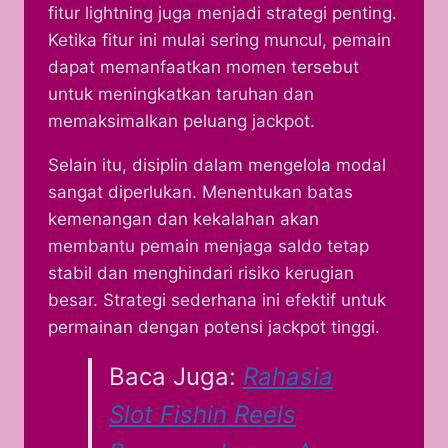
fitur lightning juga menjadi strategi penting.
Ketika fitur ini mulai sering muncul, pemain
dapat memanfaatkan momen tersebut
untuk meningkatkan taruhan dan
memaksimalkan peluang jackpot.
Selain itu, disiplin dalam mengelola modal
sangat diperlukan. Menentukan batas
kemenangan dan kekalahan akan
membantu pemain menjaga saldo tetap
stabil dan menghindari risiko kerugian
besar. Strategi sederhana ini efektif untuk
permainan dengan potensi jackpot tinggi.
Baca Juga:
Rahasia
Slot Fishin Reels