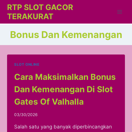
Skip
RTP SLOT GACOR
to
TERAKURAT
content
Bonus Dan Kemenangan
SLOT ONLINE
Cara Maksimalkan Bonus
Dan Kemenangan Di Slot
Gates Of Valhalla
03/30/2026
Salah satu yang banyak diperbincangkan