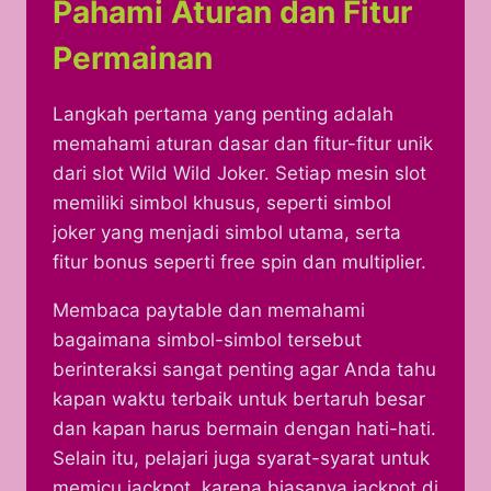
Pahami Aturan dan Fitur
Permainan
Langkah pertama yang penting adalah
memahami aturan dasar dan fitur-fitur unik
dari slot Wild Wild Joker. Setiap mesin slot
memiliki simbol khusus, seperti simbol
joker yang menjadi simbol utama, serta
fitur bonus seperti free spin dan multiplier.
Membaca paytable dan memahami
bagaimana simbol-simbol tersebut
berinteraksi sangat penting agar Anda tahu
kapan waktu terbaik untuk bertaruh besar
dan kapan harus bermain dengan hati-hati.
Selain itu, pelajari juga syarat-syarat untuk
memicu jackpot, karena biasanya jackpot di