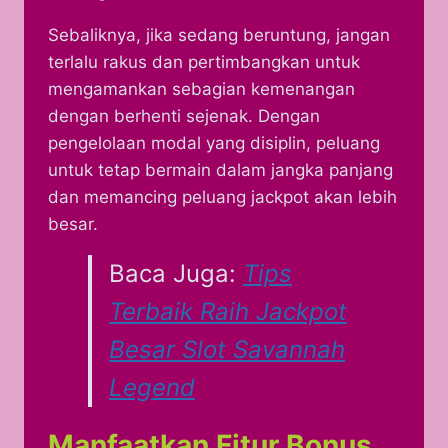
Sebaliknya, jika sedang beruntung, jangan
terlalu rakus dan pertimbangkan untuk
mengamankan sebagian kemenangan
dengan berhenti sejenak. Dengan
pengelolaan modal yang disiplin, peluang
untuk tetap bermain dalam jangka panjang
dan memancing peluang jackpot akan lebih
besar.
Baca Juga:
Tips
Terbaik Raih Jackpot
Besar Slot Savannah
Legend
Manfaatkan Fitur Bonus