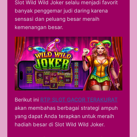
Slot Wild Wild Joker selalu menjadi favorit
banyak penggemar judi daring karena
sensasi dan peluang besar meraih
kemenangan besar.
Berikut ini
RTP SLOT GACOR TERAKURAT
akan membahas berbagai strategi ampuh
yang dapat Anda terapkan untuk meraih
hadiah besar di Slot Wild Wild Joker.