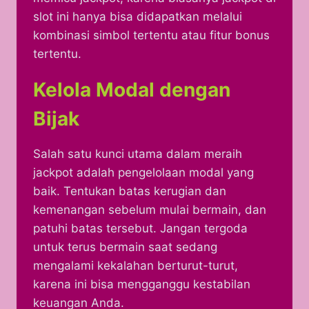
slot ini hanya bisa didapatkan melalui
kombinasi simbol tertentu atau fitur bonus
tertentu.
Kelola Modal dengan
Bijak
Salah satu kunci utama dalam meraih
jackpot adalah pengelolaan modal yang
baik. Tentukan batas kerugian dan
kemenangan sebelum mulai bermain, dan
patuhi batas tersebut. Jangan tergoda
untuk terus bermain saat sedang
mengalami kekalahan berturut-turut,
karena ini bisa mengganggu kestabilan
keuangan Anda.