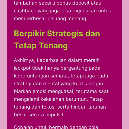
tambahan seperti bonus deposit atau
cashback yang juga bisa digunakan untuk
memperbesar peluang menang.
Berpikir Strategis dan
Tetap Tenang
Akhirnya, keberhasilan dalam meraih
jackpot tidak hanya bergantung pada
keberuntungan semata, tetapi juga pada
strategi dan mental yang kuat. Jangan
biarkan emosi menguasai, terutama saat
mengalami kekalahan beruntun. Tetap
tenang dan fokus, serta hindari taruhan
besar secara impulsif.
Cobalah untuk bermain dengan pola