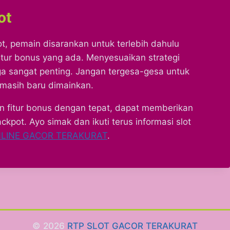
ot
, pemain disarankan untuk terlebih dahulu
itur bonus yang ada. Menyesuaikan strategi
uga sangat penting. Jangan tergesa-gesa untuk
 masih baru dimainkan.
n fitur bonus dengan tepat, dapat memberikan
kpot. Ayo simak dan ikuti terus informasi slot
NLINE GACOR TERAKURAT
.
© 2026
RTP SLOT GACOR TERAKURAT