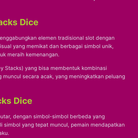
acks Dice
enggabungkan elemen tradisional slot dengan
isual yang memikat dan berbagai simbol unik,
tuk meraih kemenangan.
y Stacks) yang bisa membentuk kombinasi
 muncul secara acak, yang meningkatkan peluang
cks Dice
rputar, dengan simbol-simbol berbeda yang
li simbol yang tepat muncul, pemain mendapatkan
aku.