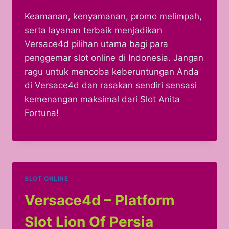
Keamanan, kenyamanan, promo melimpah,
serta layanan terbaik menjadikan
Versace4d pilihan utama bagi para
penggemar slot online di Indonesia. Jangan
ragu untuk mencoba keberuntungan Anda
di Versace4d dan rasakan sendiri sensasi
kemenangan maksimal dari Slot Anita
Fortuna!
SLOT ONLINE
Versace4d – Platform
Slot Lion Of Persia