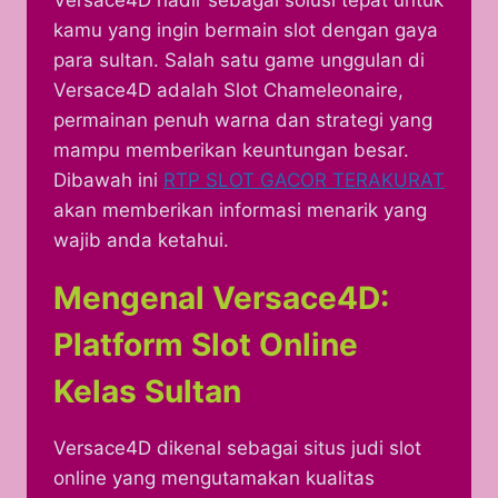
kamu yang ingin bermain slot dengan gaya
para sultan. Salah satu game unggulan di
Versace4D adalah Slot Chameleonaire,
permainan penuh warna dan strategi yang
mampu memberikan keuntungan besar.
Dibawah ini
RTP SLOT GACOR TERAKURAT
akan memberikan informasi menarik yang
wajib anda ketahui.
Mengenal Versace4D:
Platform Slot Online
Kelas Sultan
Versace4D dikenal sebagai situs judi slot
online yang mengutamakan kualitas