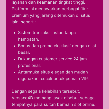
layanan dan keamanan tingkat tinggi.
Platform ini menawarkan berbagai fitur
premium yang jarang ditemukan di situs
lain, seperti:
Sistem transaksi instan tanpa
hambatan.
Bonus dan promo eksklusif dengan nilai
besar.
Dukungan customer service 24 jam
profesional.
Antarmuka situs elegan dan mudah
digunakan, cocok untuk pemain VIP.
Dengan segala kelebihan tersebut,
Versace4D memang layak disebut sebagai
tempatnya para sultan bermain slot online.