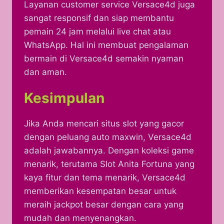
Layanan customer service Versace4d juga
sangat responsif dan siap membantu
pemain 24 jam melalui live chat atau
WhatsApp. Hal ini membuat pengalaman
bermain di Versace4d semakin nyaman
dan aman.
Kesimpulan
Jika Anda mencari situs slot yang gacor
dengan peluang auto maxwin, Versace4d
adalah jawabannya. Dengan koleksi game
menarik, terutama Slot Anita Fortuna yang
kaya fitur dan tema menarik, Versace4d
memberikan kesempatan besar untuk
meraih jackpot besar dengan cara yang
mudah dan menyenangkan.