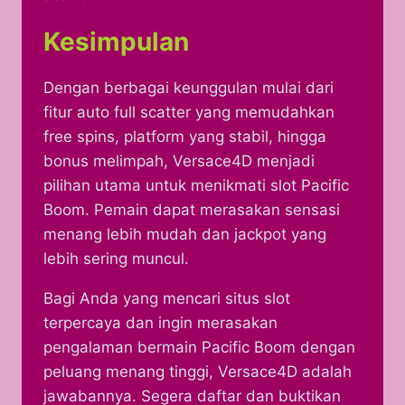
Kesimpulan
Dengan berbagai keunggulan mulai dari
fitur auto full scatter yang memudahkan
free spins, platform yang stabil, hingga
bonus melimpah, Versace4D menjadi
pilihan utama untuk menikmati slot Pacific
Boom. Pemain dapat merasakan sensasi
menang lebih mudah dan jackpot yang
lebih sering muncul.
Bagi Anda yang mencari situs slot
terpercaya dan ingin merasakan
pengalaman bermain Pacific Boom dengan
peluang menang tinggi, Versace4D adalah
jawabannya. Segera daftar dan buktikan