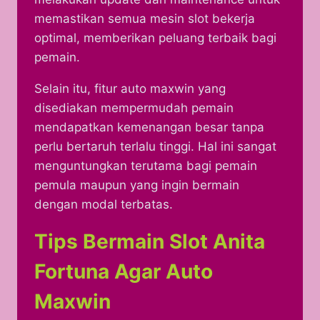
memastikan semua mesin slot bekerja
optimal, memberikan peluang terbaik bagi
pemain.
Selain itu, fitur auto maxwin yang
disediakan mempermudah pemain
mendapatkan kemenangan besar tanpa
perlu bertaruh terlalu tinggi. Hal ini sangat
menguntungkan terutama bagi pemain
pemula maupun yang ingin bermain
dengan modal terbatas.
Tips Bermain Slot Anita
Fortuna Agar Auto
Maxwin