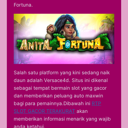
Fortuna.
Salah satu platform yang kini sedang naik
daun adalah Versace4d. Situs ini dikenal
sebagai tempat bermain slot yang gacor
dan memberikan peluang auto maxwin
bagi para pemainnya.Dibawah ini
RTP
SLOT GACOR TERAKURAT
akan
memberikan informasi menarik yang wajib
anda ketahui.