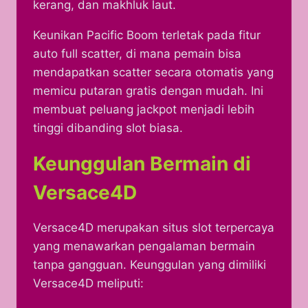
kerang, dan makhluk laut.
Keunikan Pacific Boom terletak pada fitur
auto full scatter, di mana pemain bisa
mendapatkan scatter secara otomatis yang
memicu putaran gratis dengan mudah. Ini
membuat peluang jackpot menjadi lebih
tinggi dibanding slot biasa.
Keunggulan Bermain di
Versace4D
Versace4D merupakan situs slot terpercaya
yang menawarkan pengalaman bermain
tanpa gangguan. Keunggulan yang dimiliki
Versace4D meliputi: