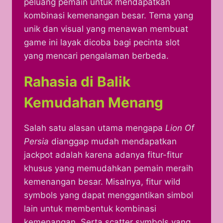
peluang pemain untuk mendapatkan
kombinasi kemenangan besar. Tema yang
unik dan visual yang menawan membuat
game ini layak dicoba bagi pecinta slot
yang mencari pengalaman berbeda.
Rahasia di Balik
Kemudahan Menang
Salah satu alasan utama mengapa
Lion Of
Persia
dianggap mudah mendapatkan
jackpot adalah karena adanya fitur-fitur
khusus yang memudahkan pemain meraih
kemenangan besar. Misalnya, fitur wild
symbols yang dapat menggantikan simbol
lain untuk membentuk kombinasi
kemenangan. Serta scatter symbols yang