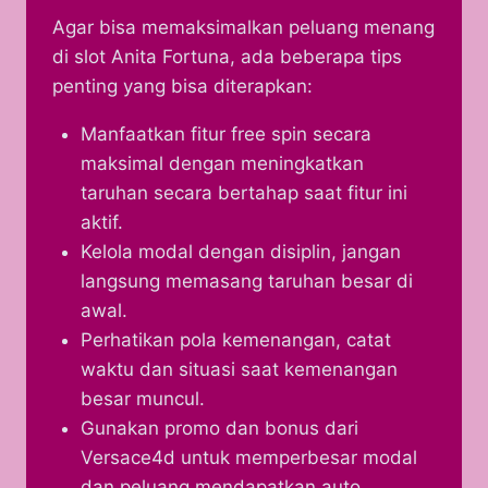
Agar bisa memaksimalkan peluang menang
di slot Anita Fortuna, ada beberapa tips
penting yang bisa diterapkan:
Manfaatkan fitur free spin secara
maksimal dengan meningkatkan
taruhan secara bertahap saat fitur ini
aktif.
Kelola modal dengan disiplin, jangan
langsung memasang taruhan besar di
awal.
Perhatikan pola kemenangan, catat
waktu dan situasi saat kemenangan
besar muncul.
Gunakan promo dan bonus dari
Versace4d untuk memperbesar modal
dan peluang mendapatkan auto