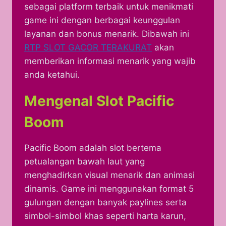
sebagai platform terbaik untuk menikmati
game ini dengan berbagai keunggulan
layanan dan bonus menarik. Dibawah ini
RTP SLOT GACOR TERAKURAT
akan
memberikan informasi menarik yang wajib
anda ketahui.
Mengenal Slot Pacific
Boom
Pacific Boom adalah slot bertema
petualangan bawah laut yang
menghadirkan visual menarik dan animasi
dinamis. Game ini menggunakan format 5
gulungan dengan banyak paylines serta
simbol-simbol khas seperti harta karun,