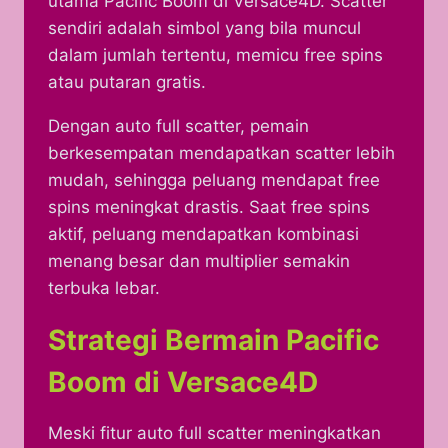
utama Pacific Boom di Versace4D. Scatter
sendiri adalah simbol yang bila muncul
dalam jumlah tertentu, memicu free spins
atau putaran gratis.
Dengan auto full scatter, pemain
berkesempatan mendapatkan scatter lebih
mudah, sehingga peluang mendapat free
spins meningkat drastis. Saat free spins
aktif, peluang mendapatkan kombinasi
menang besar dan multiplier semakin
terbuka lebar.
Strategi Bermain Pacific
Boom di Versace4D
Meski fitur auto full scatter meningkatkan