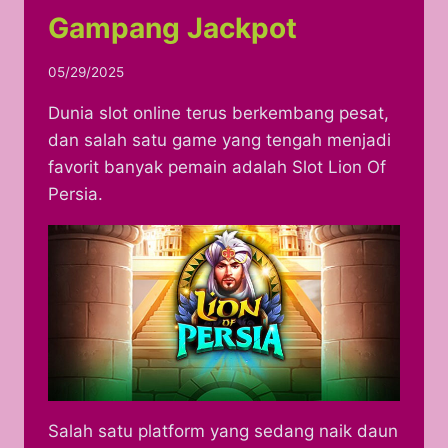
Gampang Jackpot
05/29/2025
Dunia slot online terus berkembang pesat,
dan salah satu game yang tengah menjadi
favorit banyak pemain adalah Slot Lion Of
Persia.
Salah satu platform yang sedang naik daun